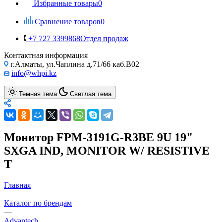
Избранные товары
0
Сравнение товаров
0
+7 727 3399868
Отдел продаж
Контактная информация
г.Алматы, ул.Чаплина д.71/66 каб.B02
info@whpi.kz
Темная тема
Светлая тема
Монитор FPM-3191G-R3BE 9U 19"
SXGA IND, MONITOR W/ RESISTIVE
T
Главная
—
Каталог по брендам
—
Advantech