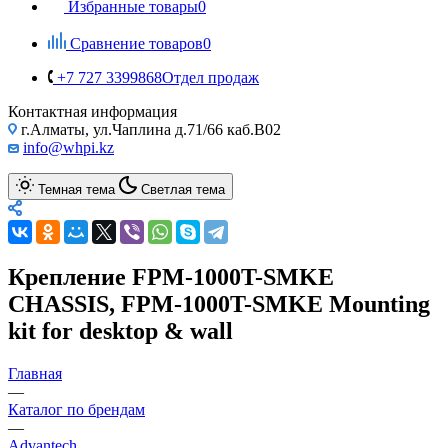
Избранные товары
0
Сравнение товаров
0
+7 727 3399868
Отдел продаж
Контактная информация
г.Алматы, ул.Чаплина д.71/66 каб.B02
info@whpi.kz
Темная тема
Светлая тема
Крепление FPM-1000T-SMKE
CHASSIS, FPM-1000T-SMKE Mounting
kit for desktop & wall
Главная
—
Каталог по брендам
—
Advantech