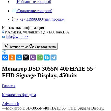
Избранные товары
0
Сравнение товаров
0
+7 727 3399868
Отдел продаж
Контактная информация
г.Алматы, ул.Чаплина д.71/66 каб.B02
info@whpi.kz
Темная тема
Светлая тема
Монитор DSD-3055N-40FHA1E 55"
FHD Signage Display, 450nits
Главная
—
Каталог по брендам
—
Advantech
—
Монитор DSD-3055N-40FHA1E 55" FHD Signage Display,