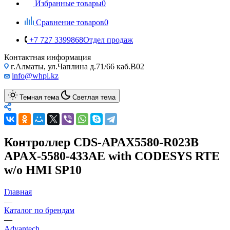
Избранные товары
0
Сравнение товаров
0
+7 727 3399868
Отдел продаж
Контактная информация
г.Алматы, ул.Чаплина д.71/66 каб.B02
info@whpi.kz
Темная тема
Светлая тема
Контроллер CDS-APAX5580-R023B
APAX-5580-433AE with CODESYS RTE
w/o HMI SP10
Главная
—
Каталог по брендам
—
Advantech