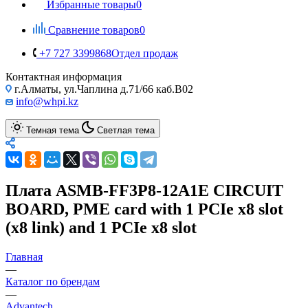
Избранные товары
0
Сравнение товаров
0
+7 727 3399868
Отдел продаж
Контактная информация
г.Алматы, ул.Чаплина д.71/66 каб.B02
info@whpi.kz
Темная тема
Светлая тема
Плата ASMB-FF3P8-12A1E CIRCUIT
BOARD, PME card with 1 PCIe x8 slot
(x8 link) and 1 PCIe x8 slot
Главная
—
Каталог по брендам
—
Advantech