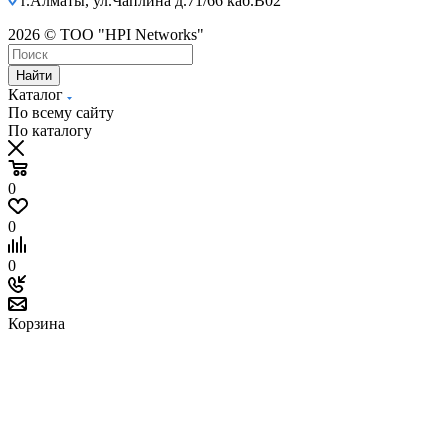
г.Алматы, ул.Чаплина д.71/66 каб.B02
2026 © ТОО "HPI Networks"
Найти
Каталог
По всему сайту
По каталогу
0
0
0
Корзина