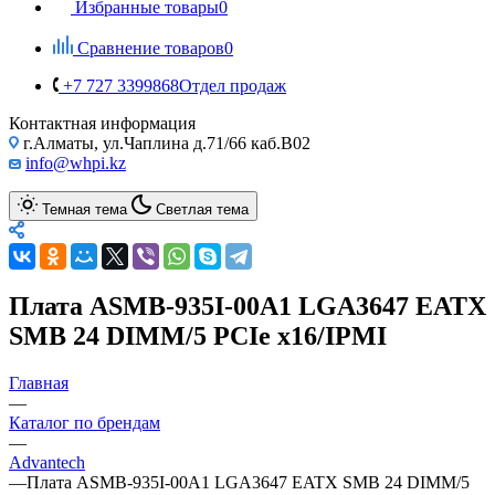
Избранные товары
0
Сравнение товаров
0
+7 727 3399868
Отдел продаж
Контактная информация
г.Алматы, ул.Чаплина д.71/66 каб.B02
info@whpi.kz
Темная тема
Светлая тема
Плата ASMB-935I-00A1 LGA3647 EATX
SMB 24 DIMM/5 PCIe x16/IPMI
Главная
—
Каталог по брендам
—
Advantech
—
Плата ASMB-935I-00A1 LGA3647 EATX SMB 24 DIMM/5