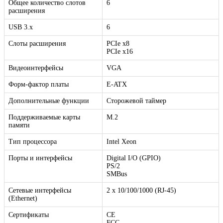
Общее количество слотов
6
расширения
USB 3.x
6
Слоты расширения
PCIe x8
PCIe x16
Видеоинтерфейсы
VGA
Форм-фактор платы
E-ATX
Дополнительные функции
Сторожевой таймер
Поддерживаемые карты
M.2
памяти
Тип процессора
Intel Xeon
Порты и интерфейсы
Digital I/O (GPIO)
PS/2
SMBus
Сетевые интерфейсы
2 x 10/100/1000 (RJ-45)
(Ethernet)
Сертификаты
CE
FCC