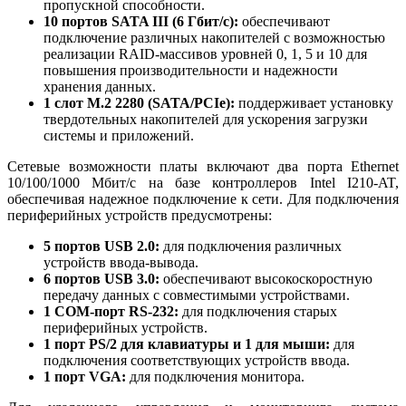
пропускной способности.
10 портов SATA III (6 Гбит/с):
обеспечивают
подключение различных накопителей с возможностью
реализации RAID-массивов уровней 0, 1, 5 и 10 для
повышения производительности и надежности
хранения данных.
1 слот M.2 2280 (SATA/PCIe):
поддерживает установку
твердотельных накопителей для ускорения загрузки
системы и приложений.
Сетевые возможности платы включают два порта Ethernet
10/100/1000 Мбит/с на базе контроллеров Intel I210-AT,
обеспечивая надежное подключение к сети. Для подключения
периферийных устройств предусмотрены:
5 портов USB 2.0:
для подключения различных
устройств ввода-вывода.
6 портов USB 3.0:
обеспечивают высокоскоростную
передачу данных с совместимыми устройствами.
1 COM-порт RS-232:
для подключения старых
периферийных устройств.
1 порт PS/2 для клавиатуры и 1 для мыши:
для
подключения соответствующих устройств ввода.
1 порт VGA:
для подключения монитора.