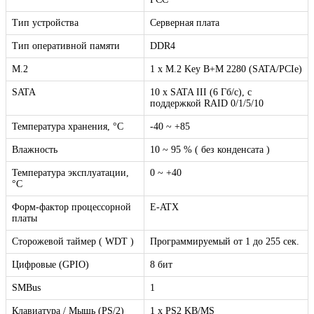
Тип устройства
Серверная плата
Тип оперативной памяти
DDR4
M.2
1 x M.2 Key B+M 2280 (SATA/PCIe)
SATA
10 х SATA III (6 Гб/с), с
поддержкой RAID 0/1/5/10
Температура хранения, °C
-40 ~ +85
Влажность
10 ~ 95 % ( без конденсата )
Температура эксплуатации,
0 ~ +40
°C
Форм-фактор процессорной
E-ATX
платы
Сторожевой таймер ( WDT )
Программируемый от 1 до 255 сек.
Цифровые (GPIO)
8 бит
SMBus
1
Клавиатура / Мышь (PS/2)
1 х PS2 KB/MS