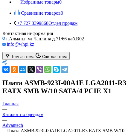
Избранные товары
0
Сравнение товаров
0
+7 727 3399868
Отдел продаж
Контактная информация
г.Алматы, ул.Чаплина д.71/66 каб.B02
info@whpi.kz
Темная тема
Светлая тема
Плата ASMB-923I-00A1E LGA2011-R3
EATX SMB W/10 SATA/4 PCIE X1
Главная
—
Каталог по брендам
—
Advantech
—
Плата ASMB-923I-00A1E LGA2011-R3 EATX SMB W/10