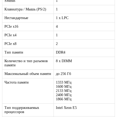
SMBus
1
Клавиатура / Мышь (PS/2)
1
Нестандартные
1 х LPC
PCIe x16
4
PCIe x4
1
PCIe x8
2
Тип памяти
DDR4
Количество и тип разъемов
8 x DIMM
памяти
Максимальный объем памяти
до 256 Гб
Частота памяти
1333 МГц
1600 МГц
2133 МГц
2400 МГц
1866 МГц
Тип поддерживаемых
Intel Xeon E5
процессоров