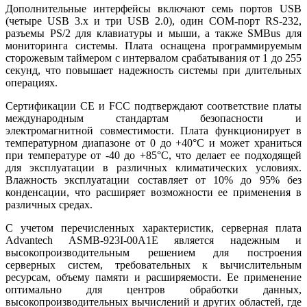
Дополнительные интерфейсы включают семь портов USB
(четыре USB 3.x и три USB 2.0), один COM-порт RS-232,
разъемы PS/2 для клавиатуры и мыши, а также SMBus для
мониторинга системы. Плата оснащена программируемым
сторожевым таймером с интервалом срабатывания от 1 до 255
секунд, что повышает надежность системы при длительных
операциях.
Сертификации CE и FCC подтверждают соответствие платы
международным стандартам безопасности и
электромагнитной совместимости. Плата функционирует в
температурном диапазоне от 0 до +40°C и может храниться
при температуре от -40 до +85°C, что делает ее подходящей
для эксплуатации в различных климатических условиях.
Влажность эксплуатации составляет от 10% до 95% без
конденсации, что расширяет возможности ее применения в
различных средах.
С учетом перечисленных характеристик, серверная плата
Advantech ASMB-923I-00A1E является надежным и
высокопроизводительным решением для построения
серверных систем, требовательных к вычислительным
ресурсам, объему памяти и расширяемости. Ее применение
оптимально для центров обработки данных,
высокопроизводительных вычислений и других областей, где