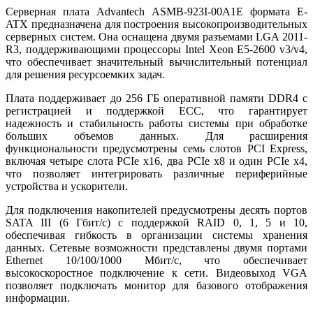
Серверная плата Advantech ASMB-923I-00A1E формата E-
ATX предназначена для построения высокопроизводительных
серверных систем. Она оснащена двумя разъемами LGA 2011-
R3, поддерживающими процессоры Intel Xeon E5-2600 v3/v4,
что обеспечивает значительный вычислительный потенциал
для решения ресурсоемких задач.
Плата поддерживает до 256 ГБ оперативной памяти DDR4 с
регистрацией и поддержкой ECC, что гарантирует
надежность и стабильность работы системы при обработке
больших объемов данных. Для расширения
функциональности предусмотрены семь слотов PCI Express,
включая четыре слота PCIe x16, два PCIe x8 и один PCIe x4,
что позволяет интегрировать различные периферийные
устройства и ускорители.
Для подключения накопителей предусмотрены десять портов
SATA III (6 Гбит/с) с поддержкой RAID 0, 1, 5 и 10,
обеспечивая гибкость в организации системы хранения
данных. Сетевые возможности представлены двумя портами
Ethernet 10/100/1000 Мбит/с, что обеспечивает
высокоскоростное подключение к сети. Видеовыход VGA
позволяет подключать монитор для базового отображения
информации.