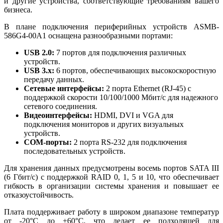
и другие устройства, соответствующие требованиям вашего
бизнеса.
В плане подключения периферийных устройств ASMB-
586G4-00A1 оснащена разнообразными портами:
USB 2.0:
7 портов для подключения различных
устройств.
USB 3.x:
6 портов, обеспечивающих высокоскоростную
передачу данных.
Сетевые интерфейсы:
2 порта Ethernet (RJ-45) с
поддержкой скорости 10/100/1000 Мбит/с для надежного
сетевого соединения.
Видеоинтерфейсы:
HDMI, DVI и VGA для
подключения мониторов и других визуальных
устройств.
COM-порты:
2 порта RS-232 для подключения
последовательных устройств.
Для хранения данных предусмотрены восемь портов SATA III
(6 Гбит/с) с поддержкой RAID 0, 1, 5 и 10, что обеспечивает
гибкость в организации системы хранения и повышает ее
отказоустойчивость.
Плата поддерживает работу в широком диапазоне температур
от -20°C до +60°C, что делает ее подходящей для