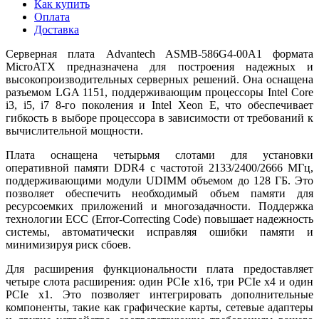
Как купить
Оплата
Доставка
Серверная плата Advantech ASMB-586G4-00A1 формата
MicroATX предназначена для построения надежных и
высокопроизводительных серверных решений. Она оснащена
разъемом LGA 1151, поддерживающим процессоры Intel Core
i3, i5, i7 8-го поколения и Intel Xeon E, что обеспечивает
гибкость в выборе процессора в зависимости от требований к
вычислительной мощности.
Плата оснащена четырьмя слотами для установки
оперативной памяти DDR4 с частотой 2133/2400/2666 МГц,
поддерживающими модули UDIMM объемом до 128 ГБ. Это
позволяет обеспечить необходимый объем памяти для
ресурсоемких приложений и многозадачности. Поддержка
технологии ECC (Error-Correcting Code) повышает надежность
системы, автоматически исправляя ошибки памяти и
минимизируя риск сбоев.
Для расширения функциональности плата предоставляет
четыре слота расширения: один PCIe x16, три PCIe x4 и один
PCIe x1. Это позволяет интегрировать дополнительные
компоненты, такие как графические карты, сетевые адаптеры