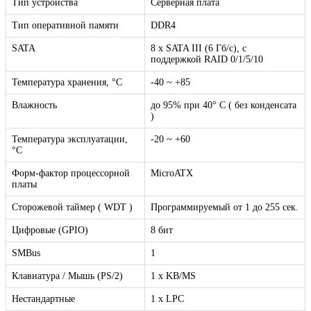
Тип устройства
Серверная плата
Тип оперативной памяти
DDR4
SATA
8 х SATA III (6 Гб/с), с
поддержкой RAID 0/1/5/10
Температура хранения, °C
-40 ~ +85
Влажность
до 95% при 40° C ( без конденсата
)
Температура эксплуатации,
-20 ~ +60
°C
Форм-фактор процессорной
MicroATX
платы
Сторожевой таймер ( WDT )
Программируемый от 1 до 255 сек.
Цифровые (GPIO)
8 бит
SMBus
1
Клавиатура / Мышь (PS/2)
1 x KB/MS
Нестандартные
1 х LPC