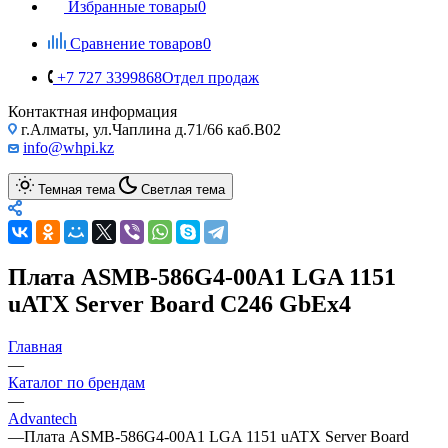
Избранные товары
0
Сравнение товаров
0
+7 727 3399868
Отдел продаж
Контактная информация
г.Алматы, ул.Чаплина д.71/66 каб.B02
info@whpi.kz
Темная тема
Светлая тема
Плата ASMB-586G4-00A1 LGA 1151
uATX Server Board C246 GbEx4
Главная
—
Каталог по брендам
—
Advantech
—
Плата ASMB-586G4-00A1 LGA 1151 uATX Server Board