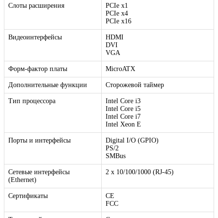
Слоты расширения
PCIe x1
PCIe x4
PCIe x16
Видеоинтерфейсы
HDMI
DVI
VGA
Форм-фактор платы
MicroATX
Дополнительные функции
Сторожевой таймер
Тип процессора
Intel Core i3
Intel Core i5
Intel Core i7
Intel Xeon E
Порты и интерфейсы
Digital I/O (GPIO)
PS/2
SMBus
Сетевые интерфейсы
2 x 10/100/1000 (RJ-45)
(Ethernet)
Сертификаты
CE
FCC