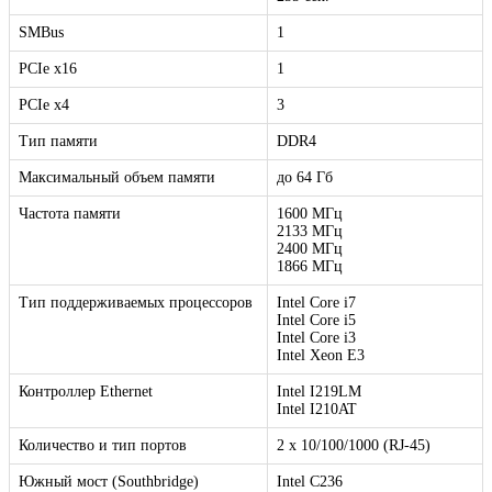
SMBus
1
PCIe x16
1
PCIe x4
3
Тип памяти
DDR4
Максимальный объем памяти
до 64 Гб
Частота памяти
1600 МГц
2133 МГц
2400 МГц
1866 МГц
Тип поддерживаемых процессоров
Intel Core i7
Intel Core i5
Intel Core i3
Intel Xeon E3
Контроллер Ethernet
Intel I219LM
Intel I210AT
Количество и тип портов
2 х 10/100/1000 (RJ-45)
Южный мост (Southbridge)
Intel C236