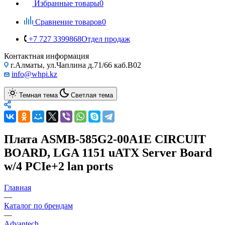
Избранные товары
0
Сравнение товаров
0
+7 727 3399868
Отдел продаж
Контактная информация
г.Алматы, ул.Чаплина д.71/66 каб.B02
info@whpi.kz
Темная тема
Светлая тема
Плата ASMB-585G2-00A1E CIRCUIT
BOARD, LGA 1151 uATX Server Board
w/4 PCIe+2 lan ports
Главная
—
Каталог по брендам
—
Advantech