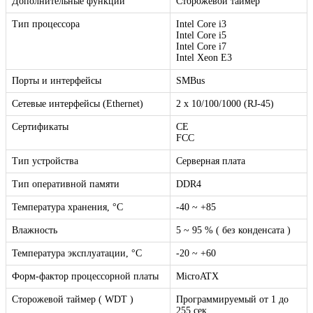
Дополнительные функции
Сторожевой таймер
Тип процессора
Intel Core i3
Intel Core i5
Intel Core i7
Intel Xeon E3
Порты и интерфейсы
SMBus
Сетевые интерфейсы (Ethernet)
2 x 10/100/1000 (RJ-45)
Сертификаты
CE
FCC
Тип устройства
Серверная плата
Тип оперативной памяти
DDR4
Температура хранения, °C
-40 ~ +85
Влажность
5 ~ 95 % ( без конденсата )
Температура эксплуатации, °C
-20 ~ +60
Форм-фактор процессорной платы
MicroATX
Сторожевой таймер ( WDT )
Программируемый от 1 до
255 сек.