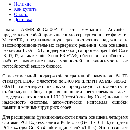
Наличие
Как купить
Оплата
Доставка
Плата ASMB-585G2-00A1E от компании Advantech
представляет собой промышленную серверную плату формата
MicroATX, предназначенную для построения надежных и
высокопроизводительных серверных решений. Она оснащена
разъемом LGA 1151, поддерживающим процессоры Intel Core
i3, i5, i7, а также Intel Xeon E3 v5/v6, обеспечивая гибкость в
выборе вычислительных мощностей в зависимости от
потребностей вашего бизнеса.
С максимальной поддержкой оперативной памяти до 64 ГБ
стандарта DDR4 с частотой до 2400 МГц, плата ASMB-585G2-
00A1E гарантирует высокую пропускную способность и
стабильную работу при выполнении ресурсоемких задач.
Поддержка технологии ECC (Error-Correcting Code) повышает
надежность системы, автоматически исправляя ошибки
памяти и минимизируя риск сбоев.
Для расширения функциональности плата оснащена четырьмя
слотами PCI Express: одним PCIe x16 (Gen3 x16 link) и тремя
PCIe x4 (два Gen3 x4 link и один Gen3 x1 link). Это позволяет