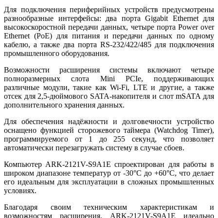
Для подключения периферийных устройств предусмотрены
разнообразные интерфейсы: два порта Gigabit Ethernet для
высокоскоростной передачи данных, четыре порта Power over
Ethernet (PoE) для питания и передачи данных по одному
кабелю, а также два порта RS-232/422/485 для подключения
промышленного оборудования.
Возможности расширения системы включают четыре
полноразмерных слота Mini PCIe, поддерживающих
различные модули, такие как Wi-Fi, LTE и другие, а также
отсек для 2,5-дюймового SATA-накопителя и слот mSATA для
дополнительного хранения данных.
Для обеспечения надёжности и долговечности устройство
оснащено функцией сторожевого таймера (Watchdog Timer),
программируемого от 1 до 255 секунд, что позволяет
автоматически перезагружать систему в случае сбоев.
Компьютер ARK-2121V-S9A1E спроектирован для работы в
широком диапазоне температур от -30°C до +60°C, что делает
его идеальным для эксплуатации в сложных промышленных
условиях.
Благодаря своим техническим характеристикам и
возможностям расширения, ARK-2121V-S9A1E идеально