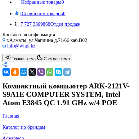
Избранные товары
0
Сравнение товаров
0
+7 727 3399868
Отдел продаж
Контактная информация
г.Алматы, ул.Чаплина д.71/66 каб.B02
info@whpi.kz
Темная тема
Светлая тема
Компактный компьютер ARK-2121V-
S9A1E COMPUTER SYSTEM, Intel
Atom E3845 QC 1.91 GHz w/4 POE
Главная
—
Каталог по брендам
—
Advantech