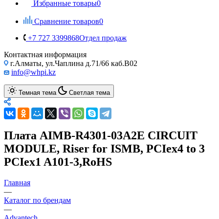
Избранные товары
0
Сравнение товаров
0
+7 727 3399868
Отдел продаж
Контактная информация
г.Алматы, ул.Чаплина д.71/66 каб.B02
info@whpi.kz
Темная тема
Светлая тема
Плата AIMB-R4301-03A2E CIRCUIT
MODULE, Riser for ISMB, PCIex4 to 3
PCIex1 A101-3,RoHS
Главная
—
Каталог по брендам
—
Advantech