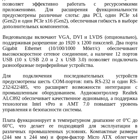
позволяет эффективно работать с ресурсоемкими
приложениями. Для расширения функциональности
предусмотрены различные слоты: два PCI, один PCIe x4
(Gen2) и один PCIe x16 (Gen2), обеспечивая гибкость в выборе
дополнительных компонентов.
Видеовыходы включают VGA, DVI и LVDS (опционально),
поддерживая разрешение до 1920 x 1200 пикселей. Два порта
Gigabit Ethernet (10/100/1000 Мбит/с) обеспечивают
высокоскоростное сетевое соединение, а наличие 12 портов
USB (10 x USB 2.0 и 2 x USB 3.0) позволяет подключать
разнообразные периферийные устройства.
Для подключения последовательных устройств
предусмотрены шесть COM-портов: пять RS-232 и один RS-
232/422/485, что расширяет возможности интеграции с
промышленным оборудованием. Аудиоконтроллер Realtek
ALC892 обеспечивает качественное аудиовывод, а поддержка
технологии Intel vPro и AMT 7.0 повышает уровень
управления и безопасности системы.
Плата функционирует в температурном диапазоне от 0°C до
60°C, что делает ее подходящей для эксплуатации в
различных промышленных условиях. Компактные размеры
(244 мм x 244 мм) и форм-фактор Micro ATX облегчают