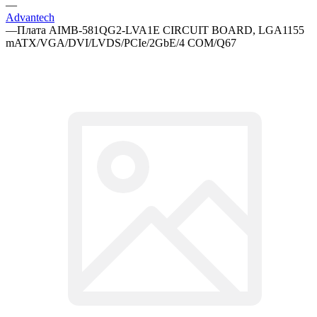
—
Advantech
—
Плата AIMB-581QG2-LVA1E CIRCUIT BOARD, LGA1155
mATX/VGA/DVI/LVDS/PCIe/2GbE/4 COM/Q67