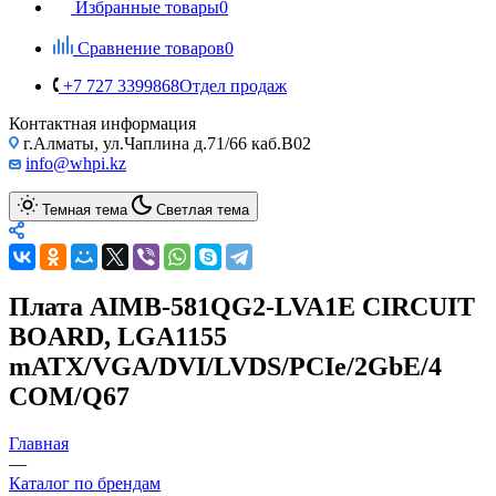
Избранные товары
0
Сравнение товаров
0
+7 727 3399868
Отдел продаж
Контактная информация
г.Алматы, ул.Чаплина д.71/66 каб.B02
info@whpi.kz
Темная тема
Светлая тема
Плата AIMB-581QG2-LVA1E CIRCUIT
BOARD, LGA1155
mATX/VGA/DVI/LVDS/PCIe/2GbE/4
COM/Q67
Главная
—
Каталог по брендам