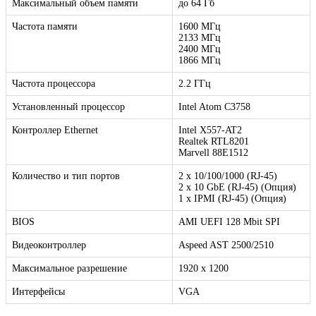
Максимальный объем памяти
до 64 Гб
Частота памяти
1600 МГц
2133 МГц
2400 МГц
1866 МГц
Частота процессора
2.2 ГГц
Установленный процессор
Intel Atom С3758
Контроллер Ethernet
Intel X557-AT2
Realtek RTL8201
Marvell 88E1512
Количество и тип портов
2 х 10/100/1000 (RJ-45)
2 х 10 GbE (RJ-45) (Опция)
1 x IPMI (RJ-45) (Опция)
BIOS
AMI UEFI 128 Mbit SPI
Видеоконтроллер
Aspeed AST 2500/2510
Максимальное разрешение
1920 x 1200
Интерфейсы
VGA