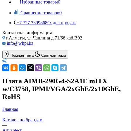
Избранные товары
0
Сравнение товаров
0
+7 727 3399868
Отдел продаж
Контактная информация
г.Алматы, ул.Чаплина д.71/66 каб.B02
info@whpi.kz
Темная тема
Светлая тема
Плата AIMB-290G4-S2A1E mITX
w/C3758, IPMI/VGA/2xGbE/2x10GbE,
RoHS
Главная
—
Каталог по брендам
—
Advantech