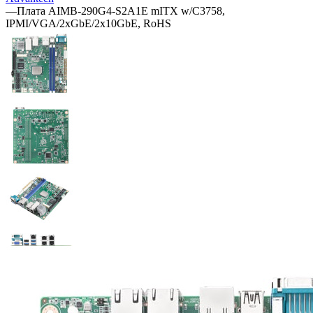
—
Плата AIMB-290G4-S2A1E mITX w/C3758,
IPMI/VGA/2xGbE/2x10GbE, RoHS