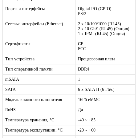
Порты и интерфейсы
Digital I/O (GPIO)
PS/2
Сетевые интерфейсы (Ethernet)
2 x 10/100/1000 (RJ-45)
2 х 10 GbE (RJ-45) (Опция)
1 х IPMI (RJ-45) (Опция)
Сертификаты
CE
FCC
Тип устройства
Процессорная плата
Тип оперативной памяти
DDR4
mSATA
1
SATA
6 x SATA II (6 Гб/с)
Модель впаянного накопителя
16Гб eMMC
RoHS
Да
Температура хранения, °C
-40 ~ +85
Температура эксплуатации, °C
-20 ~ +60