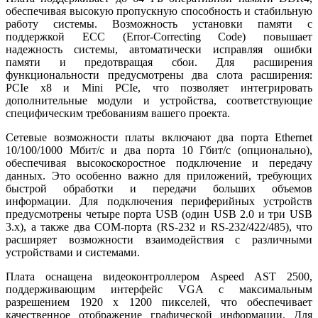
обеспечивая высокую пропускную способность и стабильную
работу системы. Возможность установки памяти с
поддержкой ECC (Error-Correcting Code) повышает
надежность системы, автоматически исправляя ошибки
памяти и предотвращая сбои. Для расширения
функциональности предусмотрены два слота расширения:
PCIe x8 и Mini PCIe, что позволяет интегрировать
дополнительные модули и устройства, соответствующие
специфическим требованиям вашего проекта.
Сетевые возможности платы включают два порта Ethernet
10/100/1000 Мбит/с и два порта 10 Гбит/с (опционально),
обеспечивая высокоскоростное подключение и передачу
данных. Это особенно важно для приложений, требующих
быстрой обработки и передачи больших объемов
информации. Для подключения периферийных устройств
предусмотрены четыре порта USB (один USB 2.0 и три USB
3.x), а также два COM-порта (RS-232 и RS-232/422/485), что
расширяет возможности взаимодействия с различными
устройствами и системами.
Плата оснащена видеоконтроллером Aspeed AST 2500,
поддерживающим интерфейс VGA с максимальным
разрешением 1920 x 1200 пикселей, что обеспечивает
качественное отображение графической информации. Для