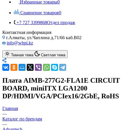
Избранные товары
0
Сравнение товаров
0
+7 727 3399868
Отдел продаж
Контактная информация
г.Алматы, ул.Чаплина д.71/66 каб.B02
info@whpi.kz
Темная тема
Светлая тема
Плата AIMB-277G2-FLA1E CIRCUIT
BOARD, miniITX LGA1200
DP/HDMI/VGA/PCIex16/2GbE, RoHS
Главная
—
Каталог по брендам
—
Advantech