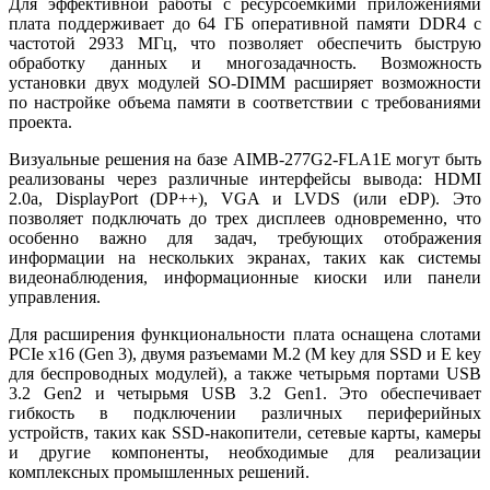
Для эффективной работы с ресурсоемкими приложениями
плата поддерживает до 64 ГБ оперативной памяти DDR4 с
частотой 2933 МГц, что позволяет обеспечить быструю
обработку данных и многозадачность. Возможность
установки двух модулей SO-DIMM расширяет возможности
по настройке объема памяти в соответствии с требованиями
проекта.
Визуальные решения на базе AIMB-277G2-FLA1E могут быть
реализованы через различные интерфейсы вывода: HDMI
2.0a, DisplayPort (DP++), VGA и LVDS (или eDP). Это
позволяет подключать до трех дисплеев одновременно, что
особенно важно для задач, требующих отображения
информации на нескольких экранах, таких как системы
видеонаблюдения, информационные киоски или панели
управления.
Для расширения функциональности плата оснащена слотами
PCIe x16 (Gen 3), двумя разъемами M.2 (M key для SSD и E key
для беспроводных модулей), а также четырьмя портами USB
3.2 Gen2 и четырьмя USB 3.2 Gen1. Это обеспечивает
гибкость в подключении различных периферийных
устройств, таких как SSD-накопители, сетевые карты, камеры
и другие компоненты, необходимые для реализации
комплексных промышленных решений.