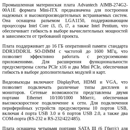
Промышленная материнская плата Advantech AIMB-274G2-
00A1E формата Mini-ITX предназначена для построения
надежных и высокопроизводительных встраиваемых систем.
Она оснащена разъемом LGA1150, поддерживающим
процессоры Intel Core i3, i5, i7, а также Intel Pentium, что
обеспечивает гибкость в выборе вычислительных мощностей
в зависимости от требований проекта.
Плата поддерживает до 16 ГБ оперативной памяти стандарта
DDR3/DDR3L SO-DIMM с частотой до 1600 МГц, что
позволяет эффективно работать с ресурсоемкими
приложениями. Для расширения функциональности
предусмотрены слоты PCIe x16 и два Mini PCIe, обеспечивая
гибкость в выборе дополнительных модулей и карт.
Видеовыходы включают DisplayPort, HDMI и VGA, что
позволяет подключать различные типы дисплеев и
мониторов. Сетевые возможности представлены двумя
портами Ethernet 10/100/1000 Мбит/с, обеспечивая
высокоскоростное подключение к сети. Для подключения
периферийных устройств предусмотрены 10 портов USB,
включая 4 порта USB 3.0 и 6 портов USB 2.0, а также два
COM-порта (RS-232 и RS-232/422/485).
Плата оснащена четырьмя портами SATA III (6 Гбит/с) для