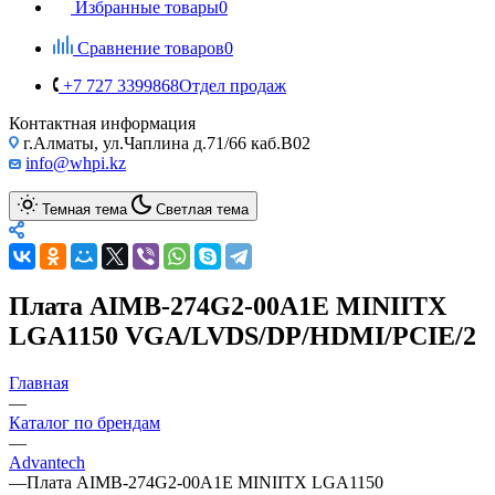
Избранные товары
0
Сравнение товаров
0
+7 727 3399868
Отдел продаж
Контактная информация
г.Алматы, ул.Чаплина д.71/66 каб.B02
info@whpi.kz
Темная тема
Светлая тема
Плата AIMB-274G2-00A1E MINIITX
LGA1150 VGA/LVDS/DP/HDMI/PCIE/2
Главная
—
Каталог по брендам
—
Advantech
—
Плата AIMB-274G2-00A1E MINIITX LGA1150