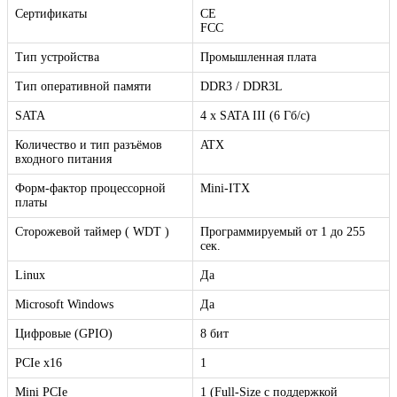
Сертификаты
CE
FCC
Тип устройства
Промышленная плата
Тип оперативной памяти
DDR3 / DDR3L
SATA
4 х SATA III (6 Гб/с)
Количество и тип разъёмов
ATX
входного питания
Форм-фактор процессорной
Mini-ITX
платы
Сторожевой таймер ( WDT )
Программируемый от 1 до 255
сек.
Linux
Да
Microsoft Windows
Да
Цифровые (GPIO)
8 бит
PCIe x16
1
Mini PCIe
1 (Full-Size c поддержкой