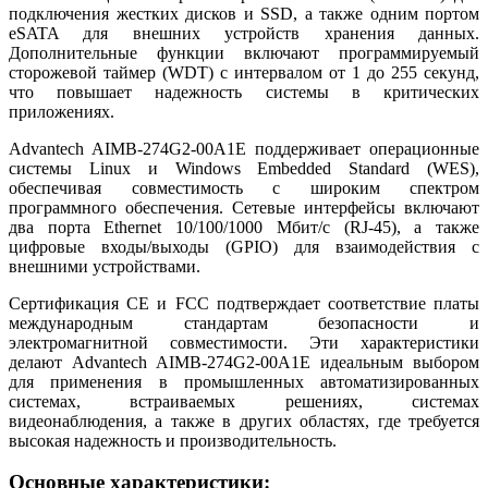
подключения жестких дисков и SSD, а также одним портом
eSATA для внешних устройств хранения данных.
Дополнительные функции включают программируемый
сторожевой таймер (WDT) с интервалом от 1 до 255 секунд,
что повышает надежность системы в критических
приложениях.
Advantech AIMB-274G2-00A1E поддерживает операционные
системы Linux и Windows Embedded Standard (WES),
обеспечивая совместимость с широким спектром
программного обеспечения. Сетевые интерфейсы включают
два порта Ethernet 10/100/1000 Мбит/с (RJ-45), а также
цифровые входы/выходы (GPIO) для взаимодействия с
внешними устройствами.
Сертификация CE и FCC подтверждает соответствие платы
международным стандартам безопасности и
электромагнитной совместимости. Эти характеристики
делают Advantech AIMB-274G2-00A1E идеальным выбором
для применения в промышленных автоматизированных
системах, встраиваемых решениях, системах
видеонаблюдения, а также в других областях, где требуется
высокая надежность и производительность.
Основные характеристики: