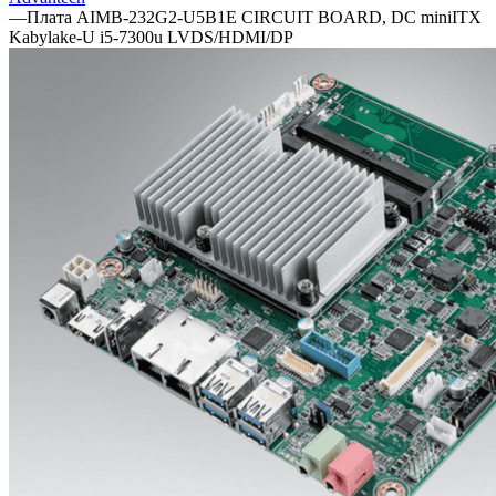
—
Плата AIMB-232G2-U5B1E CIRCUIT BOARD, DC miniITX
Kabylake-U i5-7300u LVDS/HDMI/DP