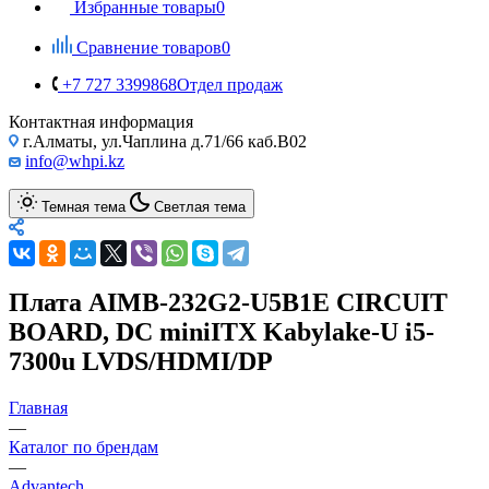
Избранные товары
0
Сравнение товаров
0
+7 727 3399868
Отдел продаж
Контактная информация
г.Алматы, ул.Чаплина д.71/66 каб.B02
info@whpi.kz
Темная тема
Светлая тема
Плата AIMB-232G2-U5B1E CIRCUIT
BOARD, DC miniITX Kabylake-U i5-
7300u LVDS/HDMI/DP
Главная
—
Каталог по брендам
—
Advantech