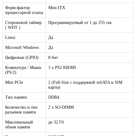
Форм-фактор
Mini-ITX
процессорной платы
Сторожевой таймер
Программируемый от 1 до 255 сек.
( WDT )
Linux
Да
Microsoft Windows
Да
Цифровые (GPIO)
8 бит
Клавиатура / Мышь
1 х PS2 KB/MS
(PS/2)
Mini PCIe
2 (Full-Size c поддержкой mSATA и SIM
карты)
Тип памяти
DDR4
Количество и тип
2 x SO-DIMM
разъемов памяти
Максимальный
до 32 Гб
объем памяти