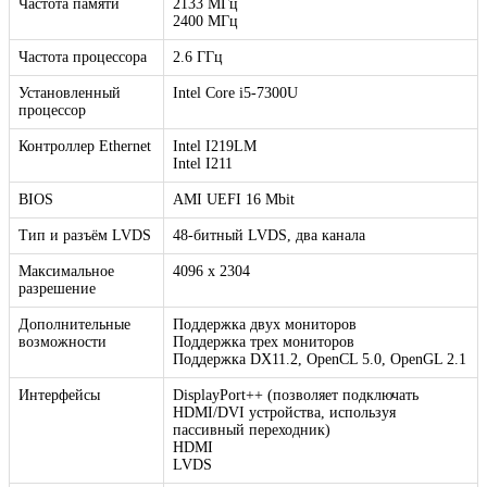
Частота памяти
2133 МГц
2400 МГц
Частота процессора
2.6 ГГц
Установленный
Intel Core i5-7300U
процессор
Контроллер Ethernet
Intel I219LM
Intel I211
BIOS
AMI UEFI 16 Mbit
Тип и разъём LVDS
48-битный LVDS, два канала
Максимальное
4096 x 2304
разрешение
Дополнительные
Поддержка двух мониторов
возможности
Поддержка трех мониторов
Поддержка DX11.2, OpenCL 5.0, OpenGL 2.1
Интерфейсы
DisplayPort++ (позволяет подключать
HDMI/DVI устройства, используя
пассивный переходник)
HDMI
LVDS