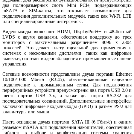
два полноразмерных слота Mini PCIe, поддерживающих
mSATA и SIM-карты, что открывает возможности для
подключения дополнительных модулей, таких как Wi-Fi, LTE
или специализированные интерфейсы.
Видеовыходы включают HDMI, DisplayPort++ и 48-битный
LVDS с двумя каналами, обеспечивая поддержку до трех
мониторов с максимальным разрешением 4096 x 2304
пикселей. Это делает плату идеальной для применения в
системах с несколькими дисплеями, таких как цифровые
вывески, системы видеонаблюдения и промышленные панели
управления.
Сетевые возможности представлены двумя портами Ethernet
10/100/1000 Мбит/с (RJ-45), обеспечивающими надежное
подключение к промышленным сетям. Для подключения
периферийных устройств предусмотрены два порта USB 2.0 и
шесть портов USB 3.x, а также два порта RS-232 для
последовательных соединений. Дополнительные интерфейсы
включают цифровые входы/выходы (GPIO) и разъем PS/2 для
клавиатуры или мыши.
Плата оснащена двумя портами SATA III (6 Гбит/с) и одним
разъемом mSATA для подключения накопителей, обеспечивая
гибкость в выборе и конфигурации системы хранения