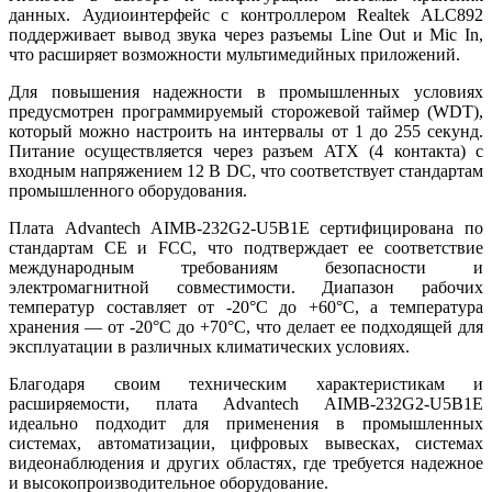
данных. Аудиоинтерфейс с контроллером Realtek ALC892
поддерживает вывод звука через разъемы Line Out и Mic In,
что расширяет возможности мультимедийных приложений.
Для повышения надежности в промышленных условиях
предусмотрен программируемый сторожевой таймер (WDT),
который можно настроить на интервалы от 1 до 255 секунд.
Питание осуществляется через разъем ATX (4 контакта) с
входным напряжением 12 В DC, что соответствует стандартам
промышленного оборудования.
Плата Advantech AIMB-232G2-U5B1E сертифицирована по
стандартам CE и FCC, что подтверждает ее соответствие
международным требованиям безопасности и
электромагнитной совместимости. Диапазон рабочих
температур составляет от -20°C до +60°C, а температура
хранения — от -20°C до +70°C, что делает ее подходящей для
эксплуатации в различных климатических условиях.
Благодаря своим техническим характеристикам и
расширяемости, плата Advantech AIMB-232G2-U5B1E
идеально подходит для применения в промышленных
системах, автоматизации, цифровых вывесках, системах
видеонаблюдения и других областях, где требуется надежное
и высокопроизводительное оборудование.