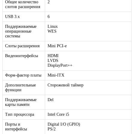
Общее количество
2
слотов расширения
USB 3.x
6
Поддерживаемые
Linux
операционные
WES
системы
Слоты расширения
Mini PCI-e
Видеоинтерфейсы
HDMI
LVDS
DisplayPort++
Форм-фактор платы
Mini-ITX
Дополнительные
Сторожевой таймер
функции
Поддерживаемые
Del
карты памяти
Тип процессора
Intel Core i5
Порты и
Digital I/O (GPIO)
интерфейсы
PS/2