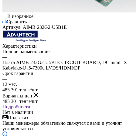
В избранное
Сравнить
Артикул:
AIMB-232G2-U5B1E
Характеристики
Полное наименование:
—
Плата AIMB-232G2-U5B1E CIRCUIT BOARD, DC miniITX
Kabylake-U i5-7300u LVDS/HDMI/DP
Срок гарантии
—
12 мес.
485 301
тенге
/шт
Варианты цен
485 301
тенге
/шт
Подробности
Нет в наличии
Под заказ
Наши менеджеры обязательно свяжутся с вами и уточнят
условия заказа