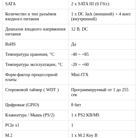
SATA
2 х SATA III (6 Гб/с)
Количество и тип разъёмов
1 x DC Jack (внешний) + 4 конт.
входного питания
(внутренний)
Диапазон входного напряжения
12 В, DC
питания
RoHS
Да
Температура хранения, °C
-40 ~ +85
Температура эксплуатации, °C
-20 ~ +60
Форм-фактор процессорной
Mini-ITX
платы
Сторожевой таймер ( WDT )
Программируемый от 1 до 255
сек.
Цифровые (GPIO)
8 бит
Клавиатура / Мышь (PS/2)
1 х PS2 KB/MS
PCIe x1
1
M.2
1 х M.2 Key B