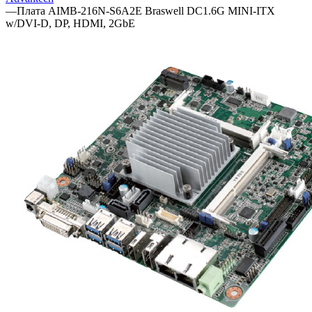
—
Плата AIMB-216N-S6A2E Braswell DC1.6G MINI-ITX
w/DVI-D, DP, HDMI, 2GbE