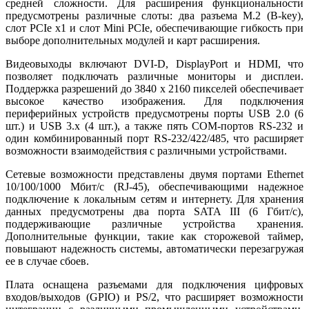
средней сложности. Для расширения функциональности
предусмотрены различные слоты: два разъема M.2 (B-key),
слот PCIe x1 и слот Mini PCIe, обеспечивающие гибкость при
выборе дополнительных модулей и карт расширения.
Видеовыходы включают DVI-D, DisplayPort и HDMI, что
позволяет подключать различные мониторы и дисплеи.
Поддержка разрешений до 3840 x 2160 пикселей обеспечивает
высокое качество изображения. Для подключения
периферийных устройств предусмотрены порты USB 2.0 (6
шт.) и USB 3.x (4 шт.), а также пять COM-портов RS-232 и
один комбинированный порт RS-232/422/485, что расширяет
возможности взаимодействия с различными устройствами.
Сетевые возможности представлены двумя портами Ethernet
10/100/1000 Мбит/с (RJ-45), обеспечивающими надежное
подключение к локальным сетям и интернету. Для хранения
данных предусмотрены два порта SATA III (6 Гбит/с),
поддерживающие различные устройства хранения.
Дополнительные функции, такие как сторожевой таймер,
повышают надежность системы, автоматически перезагружая
ее в случае сбоев.
Плата оснащена разъемами для подключения цифровых
входов/выходов (GPIO) и PS/2, что расширяет возможности