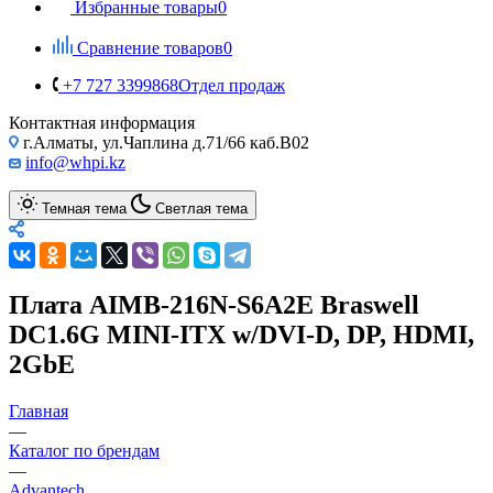
Избранные товары
0
Сравнение товаров
0
+7 727 3399868
Отдел продаж
Контактная информация
г.Алматы, ул.Чаплина д.71/66 каб.B02
info@whpi.kz
Темная тема
Светлая тема
Плата AIMB-216N-S6A2E Braswell
DC1.6G MINI-ITX w/DVI-D, DP, HDMI,
2GbE
Главная
—
Каталог по брендам
—
Advantech