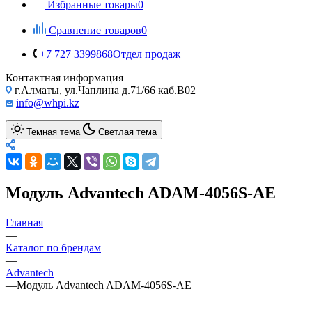
Избранные товары
0
Сравнение товаров
0
+7 727 3399868
Отдел продаж
Контактная информация
г.Алматы, ул.Чаплина д.71/66 каб.B02
info@whpi.kz
Темная тема
Светлая тема
Модуль Advantech ADAM-4056S-AE
Главная
—
Каталог по брендам
—
Advantech
—
Модуль Advantech ADAM-4056S-AE