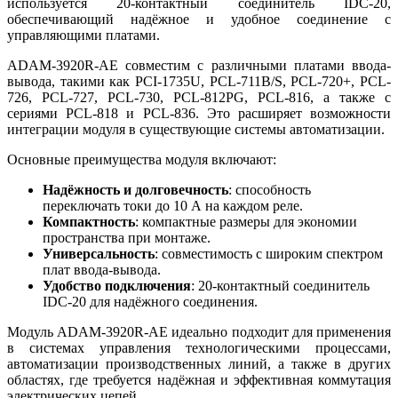
используется 20-контактный соединитель IDC-20,
обеспечивающий надёжное и удобное соединение с
управляющими платами.
ADAM-3920R-AE совместим с различными платами ввода-
вывода, такими как PCI-1735U, PCL-711B/S, PCL-720+, PCL-
726, PCL-727, PCL-730, PCL-812PG, PCL-816, а также с
сериями PCL-818 и PCL-836. Это расширяет возможности
интеграции модуля в существующие системы автоматизации.
Основные преимущества модуля включают:
Надёжность и долговечность
: способность
переключать токи до 10 А на каждом реле.
Компактность
: компактные размеры для экономии
пространства при монтаже.
Универсальность
: совместимость с широким спектром
плат ввода-вывода.
Удобство подключения
: 20-контактный соединитель
IDC-20 для надёжного соединения.
Модуль ADAM-3920R-AE идеально подходит для применения
в системах управления технологическими процессами,
автоматизации производственных линий, а также в других
областях, где требуется надёжная и эффективная коммутация
электрических цепей.