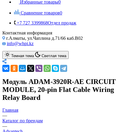
Избранные товары
0
Сравнение товаров
0
+7 727 3399868
Отдел продаж
Контактная информация
г.Алматы, ул.Чаплина д.71/66 каб.B02
info@whpi.kz
Темная тема
Светлая тема
Модуль ADAM-3920R-AE CIRCUIT
MODULE, 20-pin Flat Cable Wiring
Relay Board
Главная
—
Каталог по брендам
—
Advantech