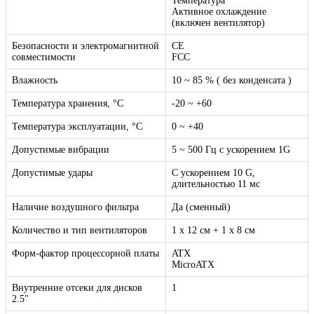
Температура
Активное охлаждение
(включен вентилятор)
Безопасности и электромагнитной
CE
совместимости
FCC
Влажность
10 ~ 85 % ( без конденсата )
Температура хранения, °C
-20 ~ +60
Температура эксплуатации, °C
0 ~ +40
Допустимые вибрации
5 ~ 500 Гц с ускорением 1G
Допустимые удары
С ускорением 10 G,
длительностью 11 мс
Наличие воздушного фильтра
Да (сменный)
Количество и тип вентиляторов
1 x 12 см + 1 x 8 см
Форм-фактор процессорной платы
ATX
MicroATX
Внутренние отсеки для дисков
1
2.5"