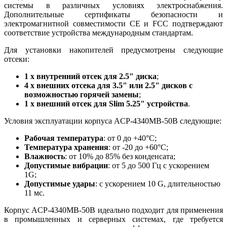
системы в различных условиях электроснабжения.
Дополнительные сертификаты безопасности и
электромагнитной совместимости CE и FCC подтверждают
соответствие устройства международным стандартам.
Для установки накопителей предусмотрены следующие
отсеки:
1 x внутренний отсек для 2.5" диска
;
4 x внешних отсека для 3.5" или 2.5" дисков с
возможностью горячей замены
;
1 x внешний отсек для Slim 5.25" устройства
.
Условия эксплуатации корпуса ACP-4340MB-50B следующие:
Рабочая температура
: от 0 до +40°C;
Температура хранения
: от -20 до +60°C;
Влажность
: от 10% до 85% без конденсата;
Допустимые вибрации
: от 5 до 500 Гц с ускорением
1G;
Допустимые удары
: с ускорением 10 G, длительностью
11 мс.
Корпус ACP-4340MB-50B идеально подходит для применения
в промышленных и серверных системах, где требуется