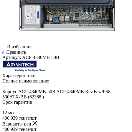
В избранное
Сравнить
Артикул:
ACP-4340MB-50B
Характеристики
Полное наименование:
—
Корпус ACP-4340MB-50B ACP-4340MB Rev.B w/PS8-
500ATX-BB (62368 )
Срок гарантии
—
12 мес.
400 939
тенге
/шт
Варианты цен
400 939
тенге
/шт