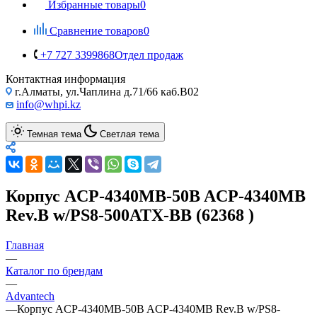
Избранные товары
0
Сравнение товаров
0
+7 727 3399868
Отдел продаж
Контактная информация
г.Алматы, ул.Чаплина д.71/66 каб.B02
info@whpi.kz
Темная тема
Светлая тема
Корпус ACP-4340MB-50B ACP-4340MB
Rev.B w/PS8-500ATX-BB (62368 )
Главная
—
Каталог по брендам
—
Advantech
—
Корпус ACP-4340MB-50B ACP-4340MB Rev.B w/PS8-