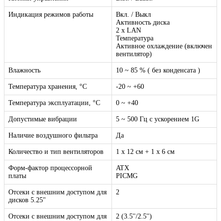
Индикация режимов работы
Вкл. / Выкл
Активность диска
2 x LAN
Температура
Активное охлаждение (включен
вентилятор)
Влажность
10 ~ 85 % ( без конденсата )
Температура хранения, °C
-20 ~ +60
Температура эксплуатации, °C
0 ~ +40
Допустимые вибрации
5 ~ 500 Гц с ускорением 1G
Наличие воздушного фильтра
Да
Количество и тип вентиляторов
1 x 12 см + 1 x 6 см
Форм-фактор процессорной
ATX
платы
PICMG
Отсеки с внешним доступом для
2
дисков 5.25"
Отсеки с внешним доступом для
2 (3.5''/2.5'')