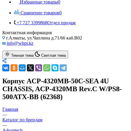
Избранные товары
0
Сравнение товаров
0
+7 727 3399868
Отдел продаж
Контактная информация
г.Алматы, ул.Чаплина д.71/66 каб.B02
info@whpi.kz
Темная тема
Светлая тема
Корпус ACP-4320MB-50C-SEA 4U
CHASSIS, ACP-4320MB Rev.C W/PS8-
500ATX-BB (62368)
Главная
—
Каталог по брендам
—
Advantech