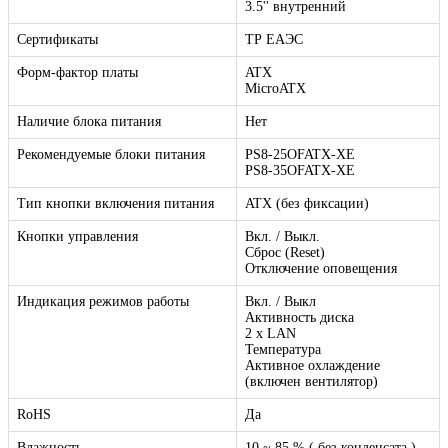
3.5'' внутренний
Сертификаты
ТР ЕАЭС
Форм-фактор платы
ATX
MicroATX
Наличие блока питания
Нет
Рекомендуемые блоки питания
PS8-25OFATX-XE
PS8-35OFATX-XE
Тип кнопки включения питания
ATX (без фиксации)
Кнопки управления
Вкл. / Выкл.
Сброс (Reset)
Отключение оповещения
Индикация режимов работы
Вкл. / Выкл
Активность диска
2 x LAN
Температура
Активное охлаждение
(включен вентилятор)
RoHS
Да
Влажность
10 ~ 85 % ( без конденсата )