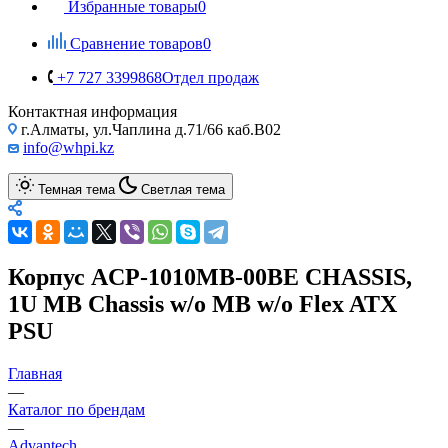
Избранные товары
0
Сравнение товаров
0
+7 727 3399868
Отдел продаж
Контактная информация
г.Алматы, ул.Чаплина д.71/66 каб.B02
info@whpi.kz
Темная тема
Светлая тема
Корпус ACP-1010MB-00BE CHASSIS,
1U MB Chassis w/o MB w/o Flex ATX
PSU
Главная
—
Каталог по брендам
—
Advantech