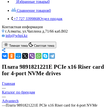
Избранные товары
0
Сравнение товаров
0
+7 727 3399868
Отдел продаж
Контактная информация
г.Алматы, ул.Чаплина д.71/66 каб.B02
info@whpi.kz
Темная тема
Светлая тема
Плата 9891821221E PCIe x16 Riser card
for 4-port NVMe drives
Главная
—
Каталог по брендам
—
Advantech
—
Плата 9891821221E PCIe x16 Riser card for 4-port NVMe