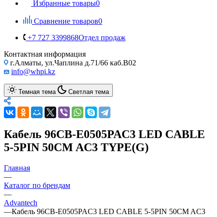
Избранные товары
0
Сравнение товаров
0
+7 727 3399868
Отдел продаж
Контактная информация
г.Алматы, ул.Чаплина д.71/66 каб.B02
info@whpi.kz
Темная тема
Светлая тема
Кабель 96CB-E0505PAC3 LED CABLE
5-5PIN 50CM AC3 TYPE(G)
Главная
—
Каталог по брендам
—
Advantech
—
Кабель 96CB-E0505PAC3 LED CABLE 5-5PIN 50CM AC3