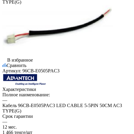
TYPE(G)
В избранное
Сравнить
Артикул:
96CB-E0505PAC3
Характеристики
Полное наименование:
—
Кабель 96CB-E0505PAC3 LED CABLE 5-5PIN 50CM AC3
TYPE(G)
Срок гарантии
—
12 мес.
1 466
тенге
/шт