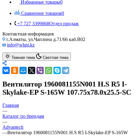
Избранные товары
0
Сравнение товаров
0
+7 727 3399868
Отдел продаж
Контактная информация
г.Алматы, ул.Чаплина д.71/66 каб.B02
info@whpi.kz
Темная тема
Светлая тема
Вентилятор 1960081155N001 H.S R5 I-
Skylake-EP S-165W 107.75x78.0x25.5-SC
Главная
—
Каталог по брендам
—
Advantech
—
Вентилятор 1960081155N001 H.S R5 I-Skylake-EP S-165W