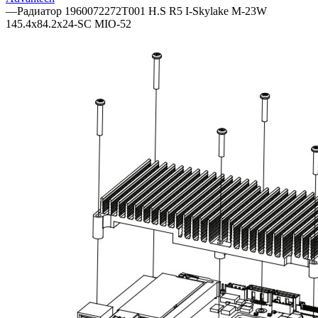
—
Радиатор 1960072272T001 H.S R5 I-Skylake M-23W
145.4x84.2x24-SC MIO-52