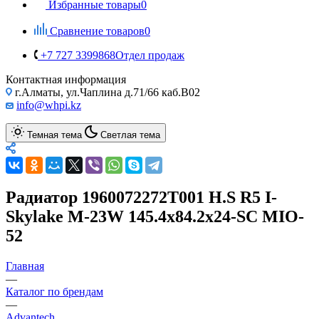
Избранные товары
0
Сравнение товаров
0
+7 727 3399868
Отдел продаж
Контактная информация
г.Алматы, ул.Чаплина д.71/66 каб.B02
info@whpi.kz
Темная тема
Светлая тема
Радиатор 1960072272T001 H.S R5 I-
Skylake M-23W 145.4x84.2x24-SC MIO-
52
Главная
—
Каталог по брендам
—
Advantech