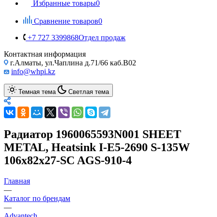
Избранные товары
0
Сравнение товаров
0
+7 727 3399868
Отдел продаж
Контактная информация
г.Алматы, ул.Чаплина д.71/66 каб.B02
info@whpi.kz
Темная тема
Светлая тема
Радиатор 1960065593N001 SHEET
METAL, Heatsink I-E5-2690 S-135W
106x82x27-SC AGS-910-4
Главная
—
Каталог по брендам
—
Advantech