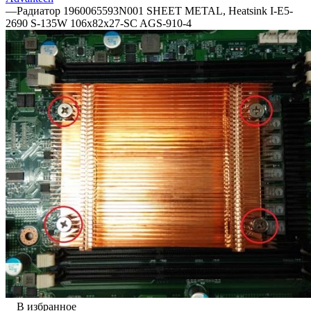
—
Радиатор 1960065593N001 SHEET METAL, Heatsink I-E5-
2690 S-135W 106x82x27-SC AGS-910-4
В избранное