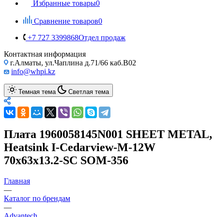
Избранные товары
0
Сравнение товаров
0
+7 727 3399868
Отдел продаж
Контактная информация
г.Алматы, ул.Чаплина д.71/66 каб.B02
info@whpi.kz
Темная тема
Светлая тема
Плата 1960058145N001 SHEET METAL,
Heatsink I-Cedarview-M-12W
70x63x13.2-SC SOM-356
Главная
—
Каталог по брендам
—
Advantech