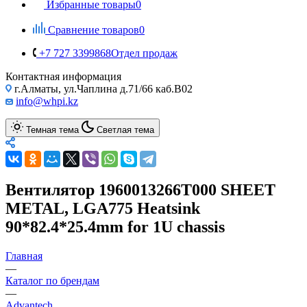
Избранные товары
0
Сравнение товаров
0
+7 727 3399868
Отдел продаж
Контактная информация
г.Алматы, ул.Чаплина д.71/66 каб.B02
info@whpi.kz
Темная тема
Светлая тема
Вентилятор 1960013266T000 SHEET
METAL, LGA775 Heatsink
90*82.4*25.4mm for 1U chassis
Главная
—
Каталог по брендам
—
Advantech