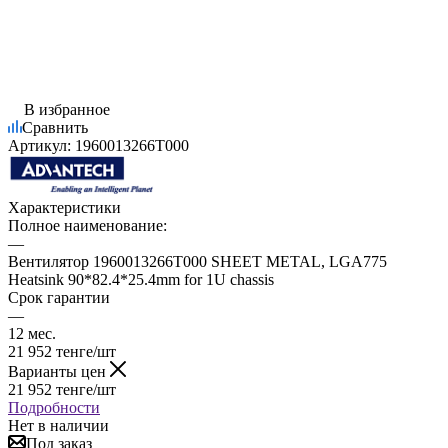
В избранное
Сравнить
Артикул:
1960013266T000
Характеристики
Полное наименование:
—
Вентилятор 1960013266T000 SHEET METAL, LGA775
Heatsink 90*82.4*25.4mm for 1U chassis
Срок гарантии
—
12 мес.
21 952
тенге
/шт
Варианты цен
21 952
тенге
/шт
Подробности
Нет в наличии
Под заказ