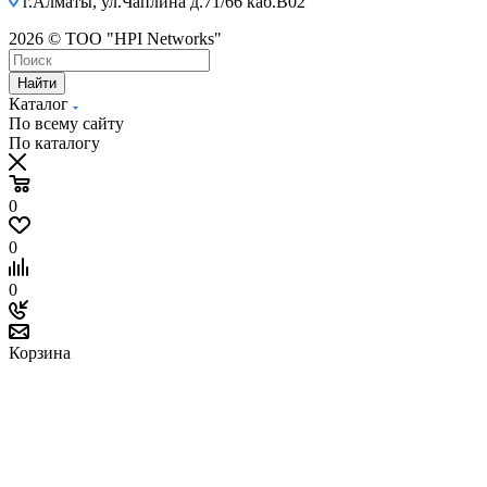
г.Алматы, ул.Чаплина д.71/66 каб.B02
2026 © ТОО "HPI Networks"
Найти
Каталог
По всему сайту
По каталогу
0
0
0
Корзина