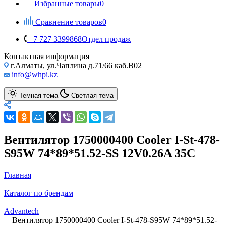
Избранные товары
0
Сравнение товаров
0
+7 727 3399868
Отдел продаж
Контактная информация
г.Алматы, ул.Чаплина д.71/66 каб.B02
info@whpi.kz
Темная тема
Светлая тема
Вентилятор 1750000400 Cooler I-St-478-
S95W 74*89*51.52-SS 12V0.26A 35C
Главная
—
Каталог по брендам
—
Advantech
—
Вентилятор 1750000400 Cooler I-St-478-S95W 74*89*51.52-