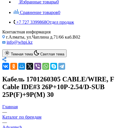
Избранные товары
0
Сравнение товаров
0
+7 727 3399868
Отдел продаж
Контактная информация
г.Алматы, ул.Чаплина д.71/66 каб.B02
info@whpi.kz
Темная тема
Светлая тема
Кабель 1701260305 CABLE/WIRE, F
Cable IDE#3 26P+10P-2.54/D-SUB
25P(F)+9P(M) 30
Главная
—
Каталог по брендам
—
Advantech