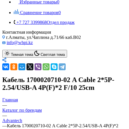
Избранные товары
0
Сравнение товаров
0
+7 727 3399868
Отдел продаж
Контактная информация
г.Алматы, ул.Чаплина д.71/66 каб.B02
info@whpi.kz
Темная тема
Светлая тема
Кабель 1700020710-02 A Cable 2*5P-
2.54/USB-A 4P(F)*2 F/10 25cm
Главная
—
Каталог по брендам
—
Advantech
—
Кабель 1700020710-02 A Cable 2*5P-2.54/USB-A 4P(F)*2