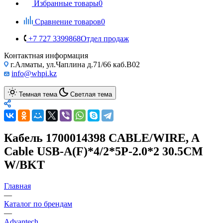
Избранные товары
0
Сравнение товаров
0
+7 727 3399868
Отдел продаж
Контактная информация
г.Алматы, ул.Чаплина д.71/66 каб.B02
info@whpi.kz
Темная тема
Светлая тема
Кабель 1700014398 CABLE/WIRE, A
Cable USB-A(F)*4/2*5P-2.0*2 30.5CM
W/BKT
Главная
—
Каталог по брендам
—
Advantech