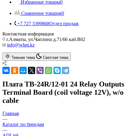
Избранные товары
0
Сравнение товаров
0
+7 727 3399868
Отдел продаж
Контактная информация
г.Алматы, ул.Чаплина д.71/66 каб.B02
info@whpi.kz
Темная тема
Светлая тема
Плата TB-24R/12-01 24 Relay Outputs
Terminal Board (coil voltage 12V), w/o
cable
Главная
—
Каталог по брендам
—
ADLink