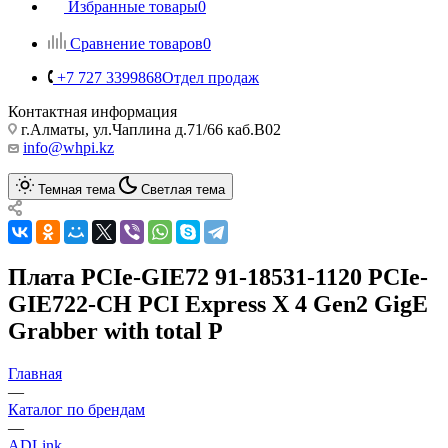
Избранные товары
0
Сравнение товаров
0
+7 727 3399868
Отдел продаж
Контактная информация
г.Алматы, ул.Чаплина д.71/66 каб.B02
info@whpi.kz
Темная тема
Светлая тема
Плата PCIe-GIE72 91-18531-1120 PCIe-
GIE722-CH PCI Express X 4 Gen2 GigE
Grabber with total P
Главная
—
Каталог по брендам
—
ADLink