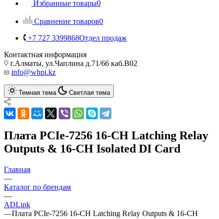
Избранные товары
0
Сравнение товаров
0
+7 727 3399868
Отдел продаж
Контактная информация
г.Алматы, ул.Чаплина д.71/66 каб.B02
info@whpi.kz
Темная тема
Светлая тема
Плата PCIe-7256 16-CH Latching Relay
Outputs & 16-CH Isolated DI Card
Главная
—
Каталог по брендам
—
ADLink
—
Плата PCIe-7256 16-CH Latching Relay Outputs & 16-CH