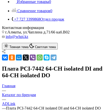
Избранные товары
0
Сравнение товаров
0
+7 727 3399868
Отдел продаж
Контактная информация
г.Алматы, ул.Чаплина д.71/66 каб.B02
info@whpi.kz
Темная тема
Светлая тема
Плата PCI-7442 64-CH isolated DI and
64-CH isolated DO
Главная
—
Каталог по брендам
—
ADLink
—
Плата PCI-7442 64-CH isolated DI and 64-CH isolated DO