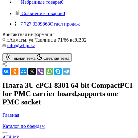
Избранные товары
0
Сравнение товаров
0
+7 727 3399868
Отдел продаж
Контактная информация
г.Алматы, ул.Чаплина д.71/66 каб.B02
info@whpi.kz
Темная тема
Светлая тема
Плата 3U cPCI-8301 64-bit CompactPCI
for PMC carrier board,supports one
PMC socket
Главная
—
Каталог по брендам
—
ADLink