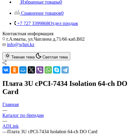
Избранные товары
0
Сравнение товаров
0
+7 727 3399868
Отдел продаж
Контактная информация
г.Алматы, ул.Чаплина д.71/66 каб.B02
info@whpi.kz
Темная тема
Светлая тема
Плата 3U cPCI-7434 Isolation 64-ch DO
Card
Главная
—
Каталог по брендам
—
ADLink
—
Плата 3U cPCI-7434 Isolation 64-ch DO Card