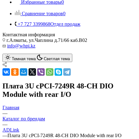
Избранные товары
0
Сравнение товаров
0
+7 727 3399868
Отдел продаж
Контактная информация
г.Алматы, ул.Чаплина д.71/66 каб.B02
info@whpi.kz
Темная тема
Светлая тема
Плата 3U cPCI-7249R 48-CH DIO
Module with rear I/O
Главная
—
Каталог по брендам
—
ADLink
—
Плата 3U cPCI-7249R 48-CH DIO Module with rear I/O