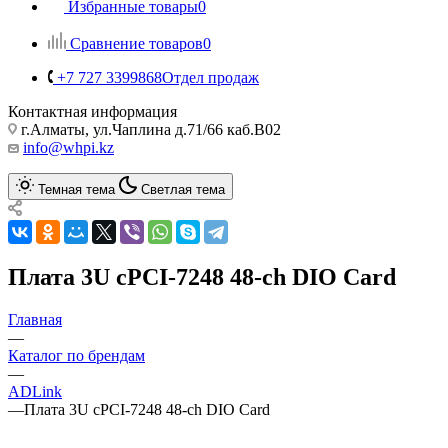
Избранные товары
0
Сравнение товаров
0
+7 727 3399868
Отдел продаж
Контактная информация
г.Алматы, ул.Чаплина д.71/66 каб.B02
info@whpi.kz
Темная тема
Светлая тема
Плата 3U cPCI-7248 48-ch DIO Card
Главная
—
Каталог по брендам
—
ADLink
—
Плата 3U cPCI-7248 48-ch DIO Card