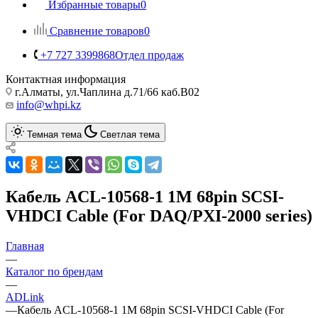
Избранные товары
0
Сравнение товаров
0
+7 727 3399868
Отдел продаж
Контактная информация
г.Алматы, ул.Чаплина д.71/66 каб.B02
info@whpi.kz
Темная тема
Светлая тема
Кабель ACL-10568-1 1M 68pin SCSI-
VHDCI Cable (For DAQ/PXI-2000 series)
Главная
—
Каталог по брендам
—
ADLink
—
Кабель ACL-10568-1 1M 68pin SCSI-VHDCI Cable (For