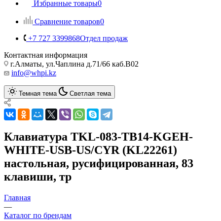
Избранные товары
0
Сравнение товаров
0
+7 727 3399868
Отдел продаж
Контактная информация
г.Алматы, ул.Чаплина д.71/66 каб.B02
info@whpi.kz
Темная тема
Светлая тема
Клавиатура TKL-083-TB14-KGEH-
WHITE-USB-US/CYR (KL22261)
настольная, русифицированная, 83
клавиши, тр
Главная
—
Каталог по брендам