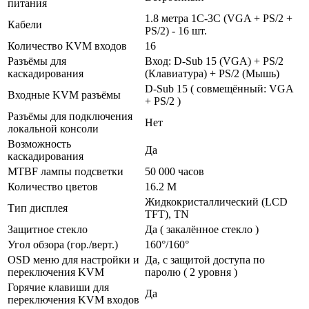
питания
1.8 метра 1C-3C (VGA + PS/2 +
Кабели
PS/2) - 16 шт.
Количество KVM входов
16
Разъёмы для
Вход: D-Sub 15 (VGA) + PS/2
каскадирования
(Клавиатура) + PS/2 (Мышь)
D-Sub 15 ( совмещённый: VGA
Входные KVM разъёмы
+ PS/2 )
Разъёмы для подключения
Нет
локальной консоли
Возможность
Да
каскадирования
MTBF лампы подсветки
50 000 часов
Количество цветов
16.2 M
Жидкокристаллический (LCD
Тип дисплея
TFT), TN
Защитное стекло
Да ( закалённое стекло )
Угол обзора (гор./верт.)
160°/160°
OSD меню для настройки и
Да, с защитой доступа по
переключения KVM
паролю ( 2 уровня )
Горячие клавиши для
Да
переключения KVM входов