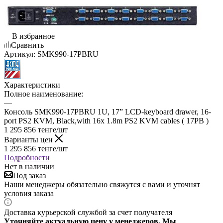
В избранное
Сравнить
Артикул:
SMK990-17PBRU
Характеристики
Полное наименование:
—
Консоль SMK990-17PBRU 1U, 17” LCD-keyboard drawer, 16-
port PS2 KVM, Black,with 16x 1.8m PS2 KVM cables ( 17PB )
1 295 856
тенге
/шт
Варианты цен
1 295 856
тенге
/шт
Подробности
Нет в наличии
Под заказ
Наши менеджеры обязательно свяжутся с вами и уточнят
условия заказа
Доставка курьерской службой за счет получателя
Уточняйте актуальную цену у менеджеров. Мы