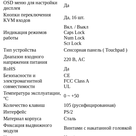
OSD меню для настройки
Да
дисплея
Кнопки переключения
Да, 16 шт.
KVM входов
Вкл. / Выкл
Индикация режимов
Caps Lock
работы
Num Lock
Scr Lock
Тип устройства
Сенсорная панель ( Touchpad )
Диапазон входного
220 В, AC
напряжения питания
RoHS
Да
Безопасности и
CE
электромагнитной
FCC Class A
совместимости
UL
Температура эксплуатации,
0 ~ +50
°C
Количество клавиш
105 (русифицированная)
Интерфейс
PS/2
Материал корпуса
Сталь
Фиксация выдвижного
Винтами с накатанной головкой
модуля