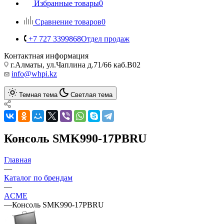
Избранные товары
0
Сравнение товаров
0
+7 727 3399868
Отдел продаж
Контактная информация
г.Алматы, ул.Чаплина д.71/66 каб.B02
info@whpi.kz
Темная тема
Светлая тема
Консоль SMK990-17PBRU
Главная
—
Каталог по брендам
—
ACME
—
Консоль SMK990-17PBRU