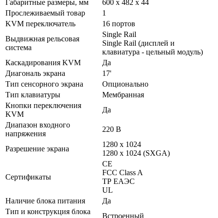
Габаритные размеры, мм
600 x 482 x 44
Прослеживаемый товар
1
KVM переключатель
16 портов
Single Rail
Выдвижная рельсовая
Single Rail (дисплей и
система
клавиатура - цельный модуль)
Каскадирования KVM
Да
Диагональ экрана
17'
Тип сенсорного экрана
Опционально
Тип клавиатуры
Мембранная
Кнопки переключения
Да
KVM
Диапазон входного
220 В
напряжения
1280 x 1024
Разрешение экрана
1280 x 1024 (SXGA)
CE
FCC Class A
Сертификаты
ТР ЕАЭС
UL
Наличие блока питания
Да
Тип и конструкция блока
Встроенный