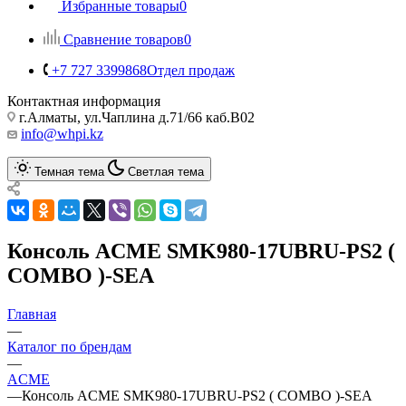
Избранные товары
0
Сравнение товаров
0
+7 727 3399868
Отдел продаж
Контактная информация
г.Алматы, ул.Чаплина д.71/66 каб.B02
info@whpi.kz
Темная тема
Светлая тема
Консоль ACME SMK980-17UBRU-PS2 (
COMBO )-SEA
Главная
—
Каталог по брендам
—
ACME
—
Консоль ACME SMK980-17UBRU-PS2 ( COMBO )-SEA