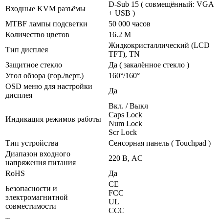
D-Sub 15 ( совмещённый: VGA
Входные KVM разъёмы
+ USB )
MTBF лампы подсветки
50 000 часов
Количество цветов
16.2 M
Жидкокристаллический (LCD
Тип дисплея
TFT), TN
Защитное стекло
Да ( закалённое стекло )
Угол обзора (гор./верт.)
160°/160°
OSD меню для настройки
Да
дисплея
Вкл. / Выкл
Caps Lock
Индикация режимов работы
Num Lock
Scr Lock
Тип устройства
Сенсорная панель ( Touchpad )
Диапазон входного
220 В, AC
напряжения питания
RoHS
Да
CE
Безопасности и
FCC
электромагнитной
UL
совместимости
CСС