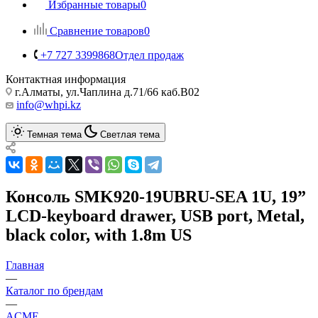
Избранные товары
0
Сравнение товаров
0
+7 727 3399868
Отдел продаж
Контактная информация
г.Алматы, ул.Чаплина д.71/66 каб.B02
info@whpi.kz
Темная тема
Светлая тема
Консоль SMK920-19UBRU-SEA 1U, 19”
LCD-keyboard drawer, USB port, Metal,
black color, with 1.8m US
Главная
—
Каталог по брендам
—
ACME