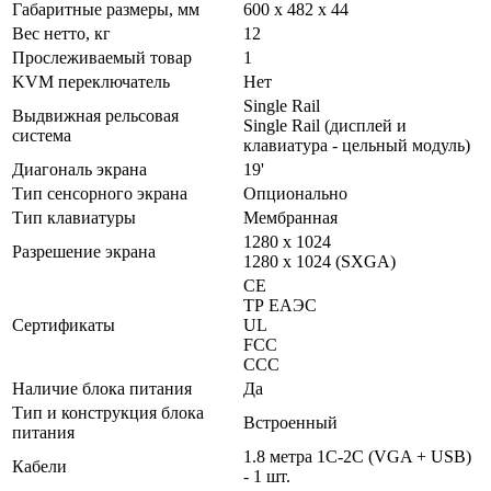
Габаритные размеры, мм
600 x 482 x 44
Вес нетто, кг
12
Прослеживаемый товар
1
KVM переключатель
Нет
Single Rail
Выдвижная рельсовая
Single Rail (дисплей и
система
клавиатура - цельный модуль)
Диагональ экрана
19'
Тип сенсорного экрана
Опционально
Тип клавиатуры
Мембранная
1280 x 1024
Разрешение экрана
1280 x 1024 (SXGA)
CE
ТР ЕАЭС
Сертификаты
UL
FCC
CСС
Наличие блока питания
Да
Тип и конструкция блока
Встроенный
питания
1.8 метра 1C-2C (VGA + USB)
Кабели
- 1 шт.