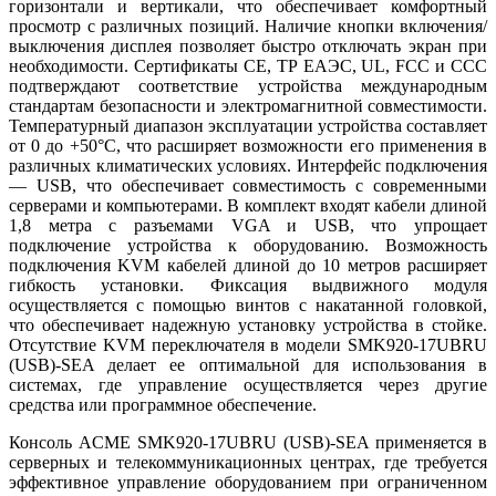
горизонтали и вертикали, что обеспечивает комфортный
просмотр с различных позиций. Наличие кнопки включения/
выключения дисплея позволяет быстро отключать экран при
необходимости. Сертификаты CE, ТР ЕАЭС, UL, FCC и CСС
подтверждают соответствие устройства международным
стандартам безопасности и электромагнитной совместимости.
Температурный диапазон эксплуатации устройства составляет
от 0 до +50°C, что расширяет возможности его применения в
различных климатических условиях. Интерфейс подключения
— USB, что обеспечивает совместимость с современными
серверами и компьютерами. В комплект входят кабели длиной
1,8 метра с разъемами VGA и USB, что упрощает
подключение устройства к оборудованию. Возможность
подключения KVM кабелей длиной до 10 метров расширяет
гибкость установки. Фиксация выдвижного модуля
осуществляется с помощью винтов с накатанной головкой,
что обеспечивает надежную установку устройства в стойке.
Отсутствие KVM переключателя в модели SMK920-17UBRU
(USB)-SEA делает ее оптимальной для использования в
системах, где управление осуществляется через другие
средства или программное обеспечение.
Консоль ACME SMK920-17UBRU (USB)-SEA применяется в
серверных и телекоммуникационных центрах, где требуется
эффективное управление оборудованием при ограниченном