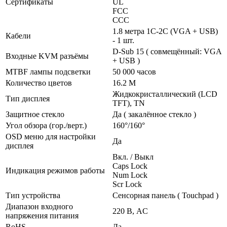
Сертификаты
UL
FCC
CСС
1.8 метра 1C-2C (VGA + USB)
Кабели
- 1 шт.
D-Sub 15 ( совмещённый: VGA
Входные KVM разъёмы
+ USB )
MTBF лампы подсветки
50 000 часов
Количество цветов
16.2 M
Жидкокристаллический (LCD
Тип дисплея
TFT), TN
Защитное стекло
Да ( закалённое стекло )
Угол обзора (гор./верт.)
160°/160°
OSD меню для настройки
Да
дисплея
Вкл. / Выкл
Caps Lock
Индикация режимов работы
Num Lock
Scr Lock
Тип устройства
Сенсорная панель ( Touchpad )
Диапазон входного
220 В, AC
напряжения питания
RoHS
Да