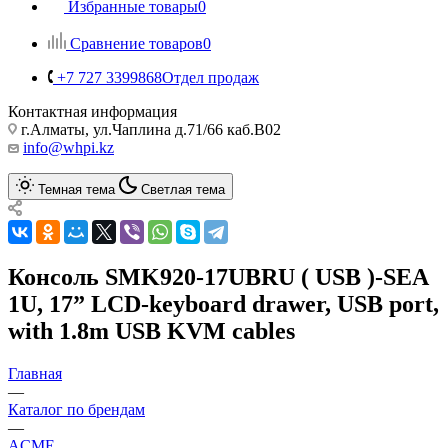
Избранные товары
0
Сравнение товаров
0
+7 727 3399868
Отдел продаж
Контактная информация
г.Алматы, ул.Чаплина д.71/66 каб.B02
info@whpi.kz
Темная тема
Светлая тема
Консоль SMK920-17UBRU ( USB )-SEA
1U, 17” LCD-keyboard drawer, USB port,
with 1.8m USB KVM cables
Главная
—
Каталог по брендам
—
ACME