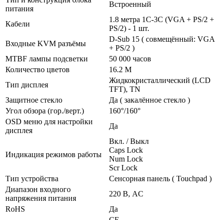
Встроенный
питания
1.8 метра 1С-3С (VGA + PS/2 +
Кабели
PS/2) - 1 шт.
D-Sub 15 ( совмещённый: VGA
Входные KVM разъёмы
+ PS/2 )
MTBF лампы подсветки
50 000 часов
Количество цветов
16.2 M
Жидкокристаллический (LCD
Тип дисплея
TFT), TN
Защитное стекло
Да ( закалённое стекло )
Угол обзора (гор./верт.)
160°/160°
OSD меню для настройки
Да
дисплея
Вкл. / Выкл
Caps Lock
Индикация режимов работы
Num Lock
Scr Lock
Тип устройства
Сенсорная панель ( Touchpad )
Диапазон входного
220 В, AC
напряжения питания
RoHS
Да
CE