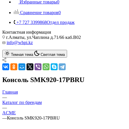
Избранные товары
0
Сравнение товаров
0
+7 727 3399868
Отдел продаж
Контактная информация
г.Алматы, ул.Чаплина д.71/66 каб.B02
info@whpi.kz
Темная тема
Светлая тема
Консоль SMK920-17PBRU
Главная
—
Каталог по брендам
—
ACME
—
Консоль SMK920-17PBRU