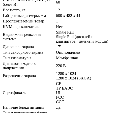
60
более Вт
Вес нетто, кг
12
Габаритные размеры, мм
600 x 482 x 44
Прослеживаемый товар
1
KVM переключатель
Нет
Single Rail
Выдвижная рельсовая
Single Rail (дисплей и
система
клавиатура - цельный модуль)
Диагональ экрана
17'
Тип сенсорного экрана
Опционально
Тип клавиатуры
Мембранная
Диапазон входного
220 В
напряжения
1280 x 1024
Разрешение экрана
1280 x 1024 (SXGA)
CE
ТР ЕАЭС
Сертификаты
UL
FCC
CСС
Наличие блока питания
Да
Тип и конструкция блока